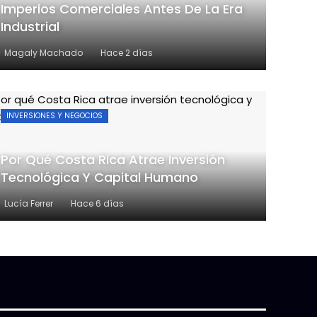
Imperios Comerciales Antes De La Era
Industrial
Magaly Machado
Hace 2 días
INVERSIONES Y NEGOCIOS
Por Qué Costa Rica Atrae Inversión
Tecnológica Y Capital Humano
Lucía Ferrer
Hace 6 días