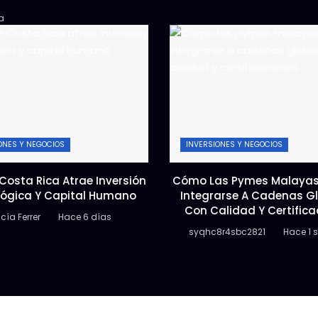
a
ONES Y NEGOCIOS
INVERSIONES Y NEGOCIOS
Costa Rica Atrae Inversión
Cómo Las Pymes Malayas
lógica Y Capital Humano
Integrarse A Cadenas G
Con Calidad Y Certifica
cía Ferrer
Hace 6 días
syqhc8r4sbc2821
Hace 1