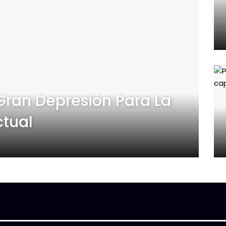
Gran Depresión Para La
ctual