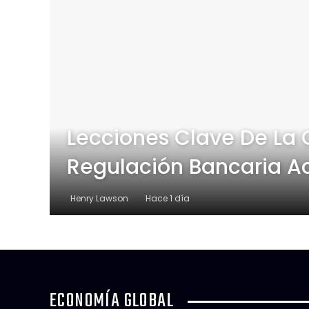
Lecciones Clave De La 
Regulación Bancaria A
Henry Lawson
Hace 1 día
ECONOMÍA GLOBAL