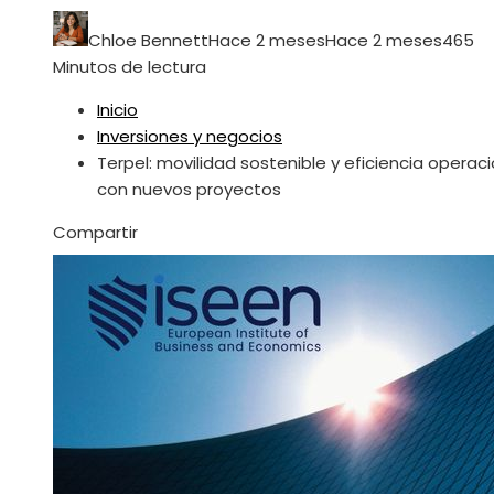
Chloe Bennett
Hace 2 meses
Hace 2 meses
46
5
Minutos de lectura
Inicio
Inversiones y negocios
Terpel: movilidad sostenible y eficiencia operaci
con nuevos proyectos
Facebook
Twitter
LinkedIn
Pinterest
Stumbleupon
Email
Compartir