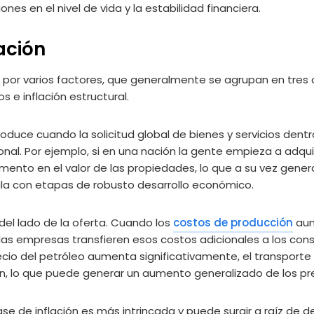
nes en el nivel de vida y la estabilidad financiera.
ación
 por varios factores, que generalmente se agrupan en tres ca
 e inflación estructural.
oduce cuando la solicitud global de bienes y servicios den
al. Por ejemplo, si en una nación la gente empieza a adquir
emento en el valor de las propiedades, lo que a su vez gener
cula con etapas de robusto desarrollo económico.
del lado de la oferta. Cuando los
costos de producción
aum
 las empresas transfieren esos costos adicionales a los co
recio del petróleo aumenta significativamente, el transporte
, lo que puede generar un aumento generalizado de los pre
ase de inflación es más intrincada y puede surgir a raíz de de