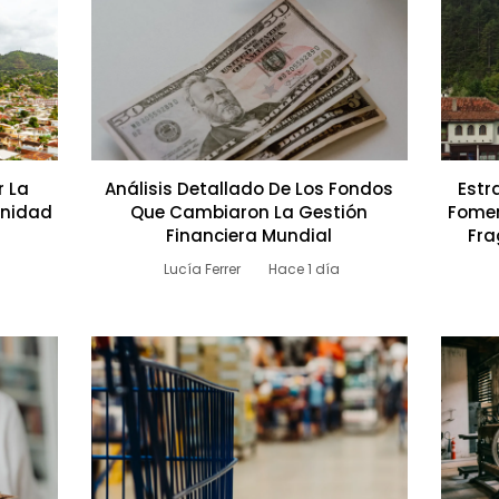
r La
Análisis Detallado De Los Fondos
Estr
rinidad
Que Cambiaron La Gestión
Fomen
Financiera Mundial
Fra
Lucía Ferrer
Hace 1 día