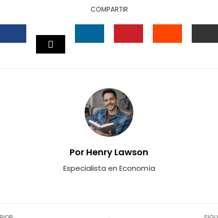
COMPARTIR
FACEBOOK
LINKEDIN
PINTEREST
STUMBLEU
EM
TWITTER
Por Henry Lawson
Especialista en Economía
RIOR
SIGU