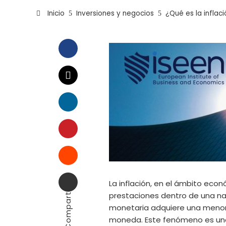
Inicio
Inversiones y negocios
¿Qué es la inflac
Facebook
Twitter
LinkedIn
Pinterest
Stumbleupon
Email
La inflación, en el ámbito eco
Compartir
prestaciones dentro de una nac
monetaria adquiere una menor 
moneda. Este fenómeno es una