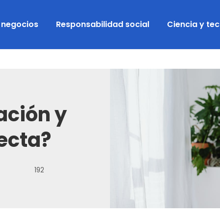
y negocios
Responsabilidad social
Ciencia y te
lación y
ecta?
192