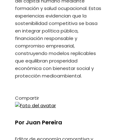
del capital humano mediante
formación y salud ocupacional. Estas
experiencias evidencian que la
sostenibilidad competitiva se basa
en integrar política pública,
financiación responsable y
compromiso empresarial,
construyendo modelos replicables
que equilibran prosperidad
económica con bienestar social y
protección medioambiental.
Compartir
Facebook
Twitter
LinkedIn
Pinterest
Stumbleupon
Email
Por Juan Pereira
Editor de economía corporativa y