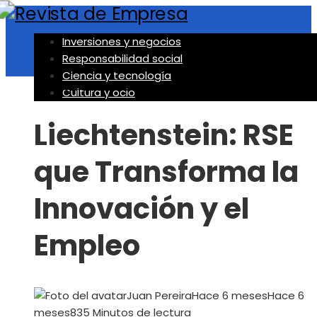
Inversiones y negocios
Responsabilidad social
Ciencia y tecnología
Responsabilidad social
Cultura y ocio
Liechtenstein: RSE
que Transforma la
Innovación y el
Empleo
Juan Pereira
Hace 6 meses
Hace 6
meses
83
5 Minutos de lectura