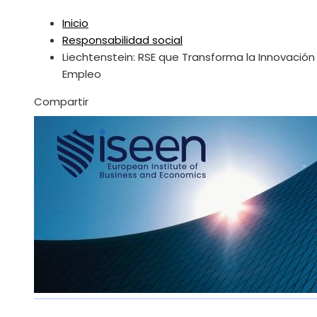
Inicio
Responsabilidad social
Liechtenstein: RSE que Transforma la Innovación 
Empleo
Facebook
Twitter
LinkedIn
Pinterest
Stumbleupon
Email
Compartir