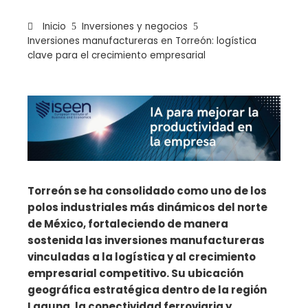
Inicio
Inversiones y negocios
Inversiones manufactureras en Torreón: logística
clave para el crecimiento empresarial
ebook
ter
edIn
Torreón se ha consolidado como uno de los
polos industriales más dinámicos del norte
erest
de México, fortaleciendo de manera
sostenida las inversiones manufactureras
mbleupon
vinculadas a la logística y al crecimiento
empresarial competitivo. Su ubicación
il
geográfica estratégica dentro de la región
Laguna, la conectividad ferroviaria y