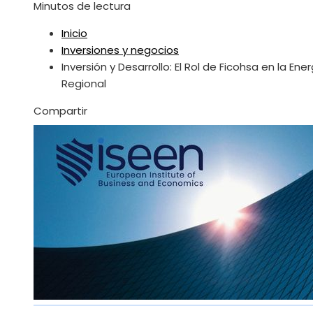
Minutos de lectura
Inicio
Inversiones y negocios
Inversión y Desarrollo: El Rol de Ficohsa en la Ene
Regional
Facebook
Twitter
LinkedIn
Pinterest
Stumbleupon
Email
Compartir