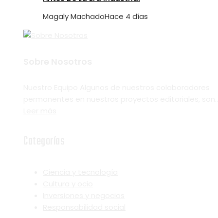
Magaly Machado
Hace 4 días
Sobre Nosotros
Nuestro Equipo Algunos de nuestros colaboradores
permanentes en nuestros proyectos editoriales, son..
Leer más
Categorías
Ciencia y tecnología
Cultura y ocio
Inversiones y negocios
Responsabilidad social