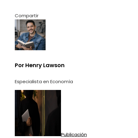
Compartir
Facebook
Twitter
LinkedIn
Pinterest
Stumbleupon
Email
Por Henry Lawson
Especialista en Economía
Publicación