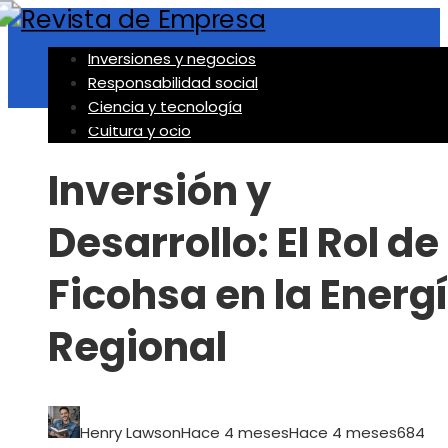
Inversiones y negocios
Responsabilidad social
Ciencia y tecnología
Inversiones y negocios
Cultura y ocio
Inversión y
Desarrollo: El Rol de
Ficohsa en la Energ
Regional
Henry Lawson
Hace 4 meses
Hace 4 meses
68
4