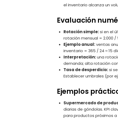
el inventario alcanza un vo
Evaluación numér
Rotación simple:
si en el 
rotación mensual = 2.000 / 5
Ejemplo anual:
ventas anua
inventario = 365 / 24 ≈ 15 dí
Interpretación:
una rotaci
demanda; alta rotación con
Tasa de desperdicio:
si s
Establecer umbrales (por e
Ejemplos práctic
Supermercado de product
diarias de góndolas. KPI cla
para productos próximos a 