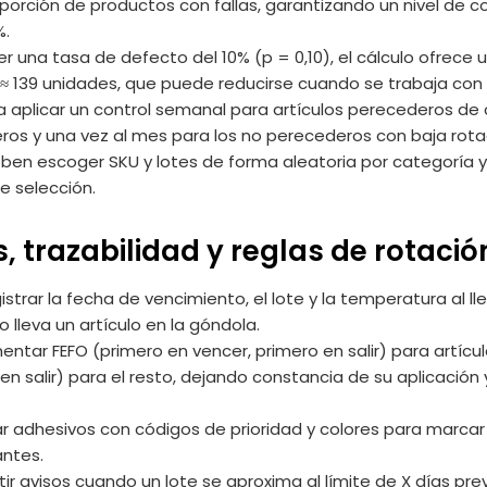
porción de productos con fallas, garantizando un nivel de 
%.
er una tasa de defecto del 10% (p = 0,10), el cálculo ofrec
05² ≈ 139 unidades, que puede reducirse cuando se trabaja con 
aplicar un control semanal para artículos perecederos de 
ros y una vez al mes para los no perecederos con baja rota
ben escoger SKU y lotes de forma aleatoria por categoría y p
e selección.
, trazabilidad y reglas de rotació
istrar la fecha de vencimiento, el lote y la temperatura al ll
 lleva un artículo en la góndola.
ntar FEFO (primero en vencer, primero en salir) para artícu
 en salir) para el resto, dejando constancia de su aplicació
r adhesivos con códigos de prioridad y colores para marcar
antes.
ir avisos cuando un lote se aproxima al límite de X días pr