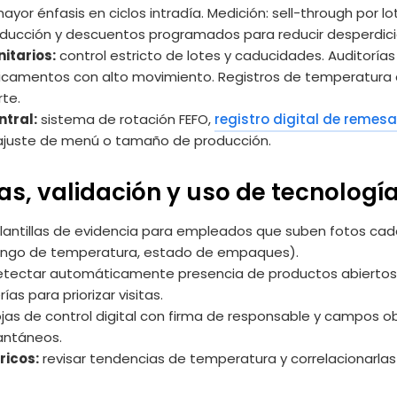
ayor énfasis en ciclos intradía. Medición: sell-through por l
ducción y descuentos programados para reducir desperdici
itarios:
control estricto de lotes y caducidades. Auditorías
amentos con alto movimiento. Registros de temperatura c
te.
ntral:
sistema de rotación FEFO,
registro digital de remes
 ajuste de menú o tamaño de producción.
s, validación y uso de tecnología
lantillas de evidencia para empleados que suben fotos cada
, rango de temperatura, estado de empaques).
tectar automáticamente presencia de productos abierto
as para priorizar visitas.
jas de control digital con firma de responsable y campos obli
tantáneos.
ricos:
revisar tendencias de temperatura y correlacionarlas