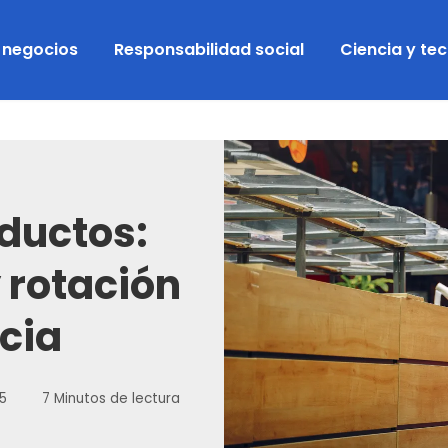
y negocios
Responsabilidad social
Ciencia y te
ductos:
 rotación
cia
15
7 Minutos de lectura