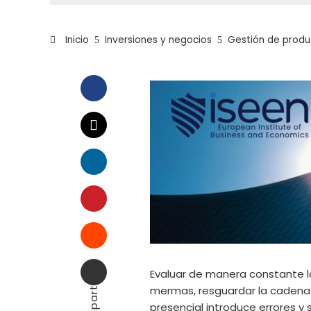
Inicio
Inversiones y negocios
Gestión de produc
Facebook
Twitter
LinkedIn
Pinterest
Stumbleupon
Email
Evaluar de manera constante la
Compartir
mermas, resguardar la cadena d
presencial introduce errores y 