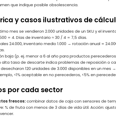
lumen que indique posible obsolescencia.
ica y casos ilustrativos de cálcu
último mes se vendieron 2.000 unidades de un SKU y el invent
00 = 4. Días de inventario ≈ 30 / 4 = 7,5 días.
les 24.000, inventario medio 1.000 → rotación anual = 24.000
as.
ón baja (p. ej. menor a 6 al año para productos perecederos
 alta tasa de descarte indica problemas de reposición o ca
e desecharon 120 unidades de 3.000 disponibles en un mes → 
jemplo, <1% aceptable en no perecederos, <5% en perecede
os por cada sector
os frescos:
combinar datos de caja con sensores de tem
ve: % de fruta con menos de 3 días de vida útil. Acción: aju
vencer.