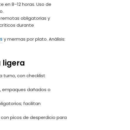
ote en 8–12 horas. Uso de
o.
 remotas obligatorias y
ríticos durante
as
y mermas por plato. Análisis:
 ligera
 turno, con checklist
s, empaques dañados o
gatorios; facilitan
 con picos de desperdicio para