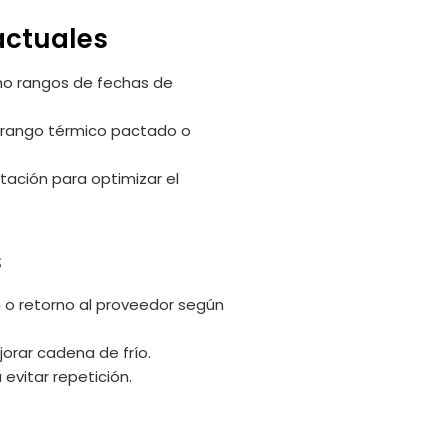
actuales
mo rangos de fechas de
l rango térmico pactado o
tación para optimizar el
s
 o retorno al proveedor según
orar cadena de frío.
vitar repetición.