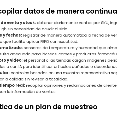
copilar datos de manera continu
de venta y stock:
obtener diariamente ventas por SKU, ing
ugh sin necesidad de acudir al sitio.
e y fechas:
registrar de manera automática la fecha de venc
 que facilita aplicar FEFO con exactitud.
omatizado:
sensores de temperatura y humedad que almac
Resulta adecuado para lácteos, carnes y productos farmacéu
to y video:
el personal o las tiendas cargan imágenes perió
es o con IA para identificar artículos dañados o desordena
ular:
controles basados en una muestra representativa segú
r la calidad sin revisar la totalidad.
tiempo real:
recopilar opiniones y reclamaciones de client
con la información de ventas.
tica de un plan de muestreo