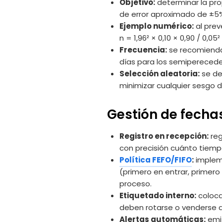
Objetivo:
determinar la pro
de error aproximado de ±5
Ejemplo numérico:
al prev
n = 1,96² × 0,10 × 0,90 / 0,
Frecuencia:
se recomienda 
días para los semiperecede
Selección aleatoria:
se de
minimizar cualquier sesgo d
Gestión de fechas
Registro en recepción:
reg
con precisión cuánto tiempo
Política FEFO/FIFO
:
impleme
(primero en entrar, primero
proceso.
Etiquetado interno:
coloca
deben rotarse o venderse 
Alertas automáticas:
emit