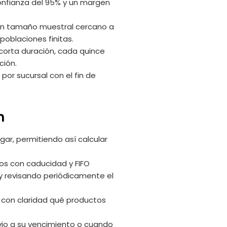
confianza del 95% y un margen
e un tamaño muestral cercano a
poblaciones finitas.
corta duración, cada quince
ción.
or sucursal con el fin de
n
egar, permitiendo así calcular
los con caducidad y FIFO
n y revisando periódicamente el
 con claridad qué productos
evio a su vencimiento o cuando