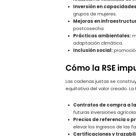
Inversión en capacidades
grupos de mujeres.
Mejoras en infraestructu
postcosecha.
Prácticas ambientales:
ma
adaptación climática.
Inclusión social:
promoción
Cómo la RSE imp
Las cadenas justas se constru
equitativa del valor creado. La
Contratos de compra a la
futuras inversiones agrícola
Precios de referencia o p
elevar los ingresos de las fa
Certificaciones y trazabil