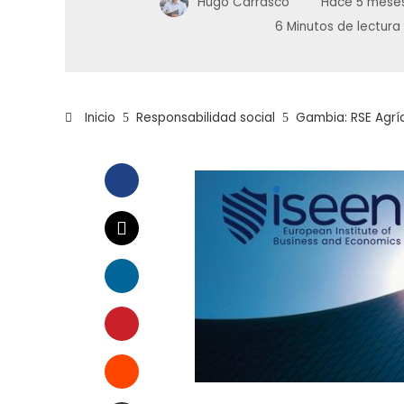
Hugo Carrasco
Hace 5 mese
6 Minutos de lectura
Inicio
Responsabilidad social
Gambia: RSE Agrí
Facebook
Twitter
LinkedIn
Pinterest
Stumbleupon