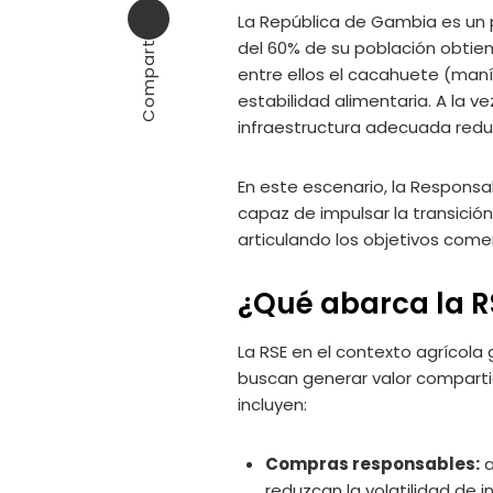
Email
La República de Gambia es un p
Compartir
del 60% de su población obtien
entre ellos el cacahuete (maní),
estabilidad alimentaria. A la ve
infraestructura adecuada reduc
En este escenario, la Responsa
capaz de impulsar la transició
articulando los objetivos comer
¿Qué abarca la R
La RSE en el contexto agrícola
buscan generar valor comparti
incluyen:
Compras responsables:
a
reduzcan la volatilidad de i