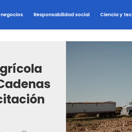
y negocios
Responsabilidad social
Ciencia y te
grícola
 Cadenas
itación