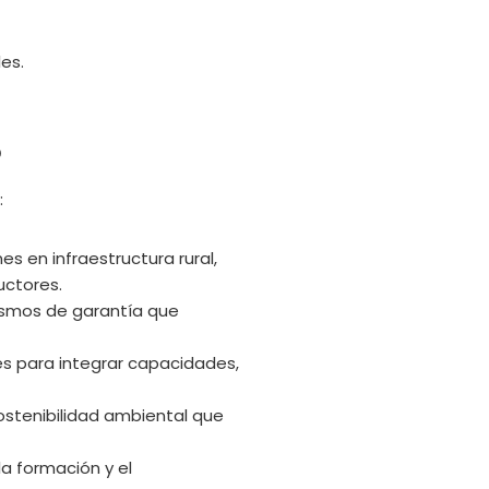
es.
o
:
es en infraestructura rural,
uctores.
nismos de garantía que
es para integrar capacidades,
sostenibilidad ambiental que
a formación y el