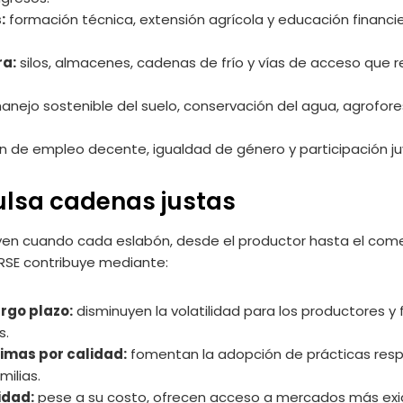
:
formación técnica, extensión agrícola y educación financie
ra:
silos, almacenes, cadenas de frío y vías de acceso que 
nejo sostenible del suelo, conservación del agua, agrofor
 de empleo decente, igualdad de género y participación juv
ulsa cadenas justas
yen cuando cada eslabón, desde el productor hasta el comer
 RSE contribuye mediante:
rgo plazo:
disminuyen la volatilidad para los productores y f
s.
rimas por calidad:
fomentan la adopción de prácticas resp
milias.
idad:
pese a su costo, ofrecen acceso a mercados más exi