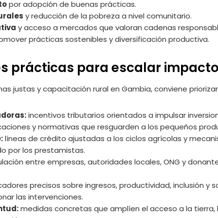
to
por adopción de buenas prácticas.
urales
y reducción de la pobreza a nivel comunitario.
tiva
y acceso a mercados que valoran cadenas responsabl
omover prácticas sostenibles y diversificación productiva.
 prácticas para escalar impact
as justas y capacitación rural en Gambia, conviene priorizar
adoras:
incentivos tributarios orientados a impulsar inversion
ficaciones y normativas que resguarden a los pequeños prod
:
líneas de crédito ajustadas a los ciclos agrícolas y meca
o por los prestamistas.
ulación entre empresas, autoridades locales, ONG y donant
cadores precisos sobre ingresos, productividad, inclusión y 
onar las intervenciones.
ntud:
medidas concretas que amplíen el acceso a la tierra, l