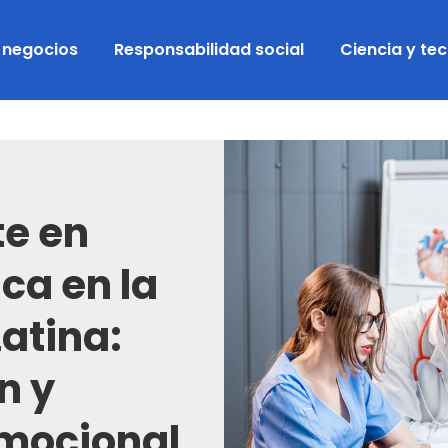
y negocios
Responsabilidad social
Ciencia y te
te en
ica en la
atina:
n y
emocional