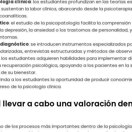
ología clínica
: los estudiantes profundizan en las teorías es
sustentan la labor clínica, abarcando desde la psicoterapi
coanalíticas.
tico
: el estudio de la psicopatología facilita la comprensi
la depresión, la ansiedad o los trastornos de personalidad,
íntomas.
 diagnóstico
: se introducen instrumentos especializados pa
arizadas, entrevistas estructuradas y métodos de observa
: los estudiantes adquieren habilidades para implementar 
 recuperación psicológica, apoyando a los pacientes en la 
 de su bienestar.
brinda a los estudiantes la oportunidad de producir conocimi
eso de la psicología clínica.
 llevar a cabo una valoración den
no de los procesos más importantes dentro de la psicología c