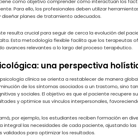
; tiene como objetivo comprender cómo interactúan los facto
ente. Para ello, los profesionales deben utilizar herramient
 y diseñar planes de tratamiento adecuados.
e resulta crucial para seguir de cerca la evolución del paci
lta. Esta metodología flexible facilita que los terapeutas o
o avances relevantes a lo largo del proceso terapéutico.
icológica: una perspectiva holísti
 psicología clínica se orienta a restablecer de manera global
sminución de los síntomas asociados a un trastorno, sino ta
tivas y sociales. El objetivo es que el paciente recupere s
ultades y optimice sus vínculos interpersonales, favoreciendo
namá, por ejemplo, los estudiantes reciben formación en di
 integral las necesidades de cada paciente, ajustando las 
 validados para optimizar los resultados.