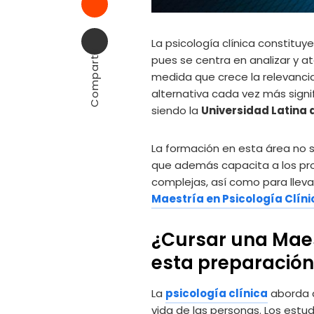
Stumbleupon
Email
La psicología clínica constitu
Compartir
pues se centra en analizar y at
medida que crece la relevancia
alternativa cada vez más sign
siendo la
Universidad Latina
La formación en esta área no 
que además capacita a los pro
complejas, así como para lleva
Maestría en Psicología Clíni
¿Cursar una Maes
esta preparación
La
psicología clínica
aborda d
vida de las personas. Los estu