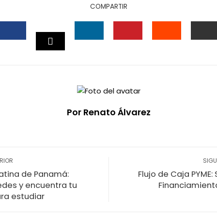
COMPARTIR
FACEBOOK
LINKEDIN
PINTEREST
STUMBLEU
EM
TWITTER
Por Renato Álvarez
RIOR
SIGU
Latina de Panamá:
Flujo de Caja PYME:
edes y encuentra tu
Financiamient
ara estudiar