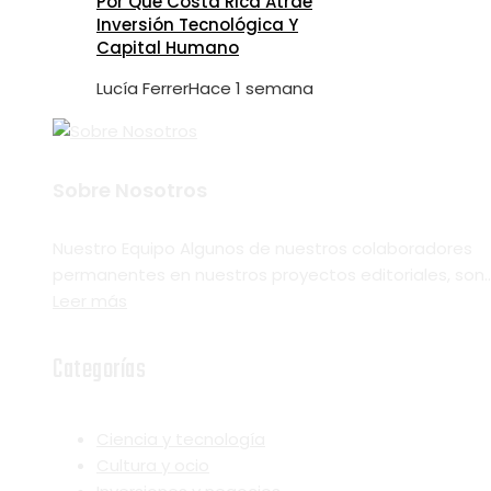
Por Qué Costa Rica Atrae
Inversión Tecnológica Y
Capital Humano
Lucía Ferrer
Hace 1 semana
Sobre Nosotros
Nuestro Equipo Algunos de nuestros colaboradores
permanentes en nuestros proyectos editoriales, son..
Leer más
Categorías
Ciencia y tecnología
Cultura y ocio