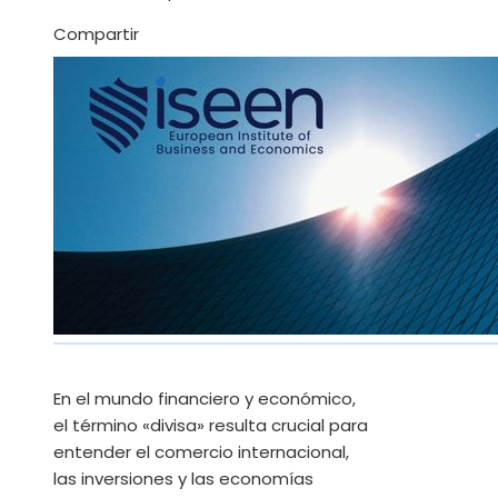
Facebook
Twitter
LinkedIn
Pinterest
Stumbleupon
Email
Compartir
En el mundo financiero y económico,
el término «divisa» resulta crucial para
entender el comercio internacional,
las inversiones y las economías