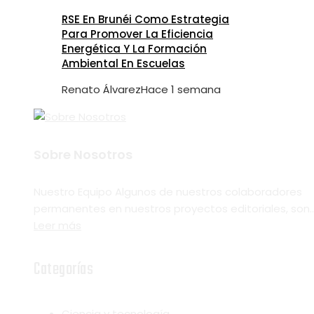
RSE En Brunéi Como Estrategia
Para Promover La Eficiencia
Energética Y La Formación
Ambiental En Escuelas
Renato Álvarez
Hace 1 semana
Sobre Nosotros
Nuestro Equipo Algunos de nuestros colaboradores
permanentes en nuestros proyectos editoriales, son..
Leer más
Categorías
Ciencia y tecnología