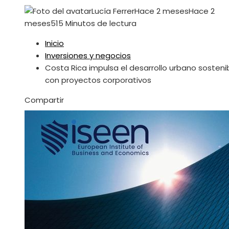
Lucía Ferrer
Hace 2 meses
Hace 2
meses
51
5 Minutos de lectura
Inicio
Inversiones y negocios
Costa Rica impulsa el desarrollo urbano sosteni
con proyectos corporativos
Facebook
Twitter
LinkedIn
Pinterest
Stumbleupon
Email
Compartir