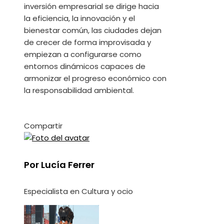
inversión empresarial se dirige hacia
la eficiencia, la innovación y el
bienestar común, las ciudades dejan
de crecer de forma improvisada y
empiezan a configurarse como
entornos dinámicos capaces de
armonizar el progreso económico con
la responsabilidad ambiental.
Compartir
Facebook
Twitter
LinkedIn
Pinterest
Stumbleupon
Email
Por Lucía Ferrer
Especialista en Cultura y ocio