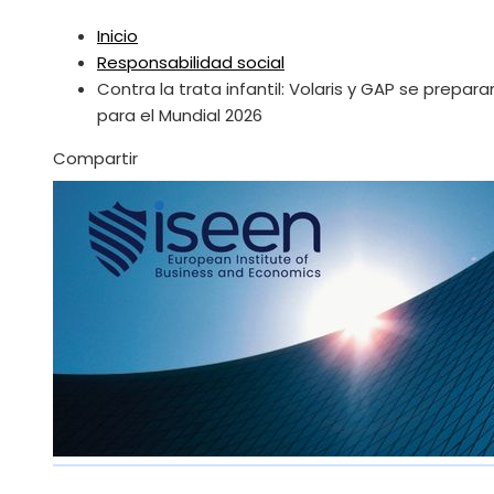
Inicio
Responsabilidad social
Contra la trata infantil: Volaris y GAP se prepara
para el Mundial 2026
Facebook
Twitter
LinkedIn
Pinterest
Stumbleupon
Email
Compartir