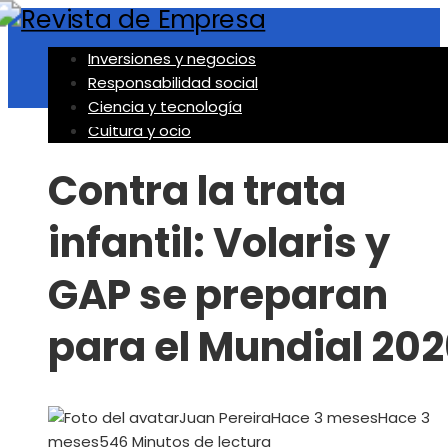
Inversiones y negocios
Responsabilidad social
Ciencia y tecnología
Responsabilidad social
Cultura y ocio
Contra la trata
infantil: Volaris y
GAP se preparan
para el Mundial 202
Juan Pereira
Hace 3 meses
Hace 3
meses
54
6 Minutos de lectura