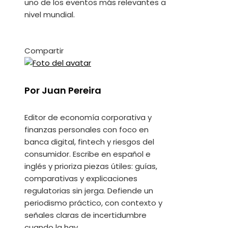
uno de los eventos más relevantes a
nivel mundial.
Compartir
Facebook
Twitter
LinkedIn
Pinterest
Stumbleupon
Email
Por Juan Pereira
Editor de economía corporativa y
finanzas personales con foco en
banca digital, fintech y riesgos del
consumidor. Escribe en español e
inglés y prioriza piezas útiles: guías,
comparativas y explicaciones
regulatorias sin jerga. Defiende un
periodismo práctico, con contexto y
señales claras de incertidumbre
cuando la hay.