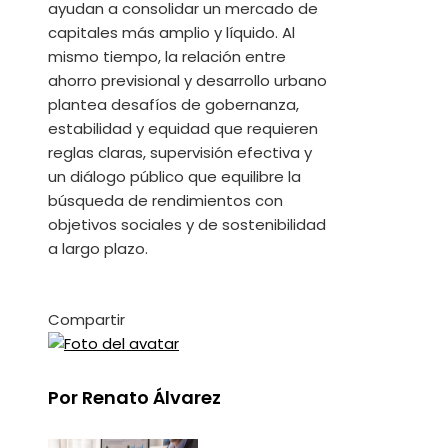
ayudan a consolidar un mercado de
capitales más amplio y líquido. Al
mismo tiempo, la relación entre
ahorro previsional y desarrollo urbano
plantea desafíos de gobernanza,
estabilidad y equidad que requieren
reglas claras, supervisión efectiva y
un diálogo público que equilibre la
búsqueda de rendimientos con
objetivos sociales y de sostenibilidad
a largo plazo.
Compartir
Facebook
Twitter
LinkedIn
Pinterest
Stumbleupon
Email
Por Renato Álvarez