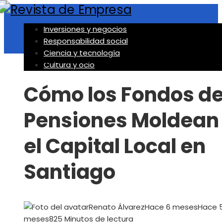
Inversiones y negocios
Responsabilidad social
Ciencia y tecnología
Inversiones y negocios
Cultura y ocio
Cómo los Fondos d
Pensiones Moldean
el Capital Local en
Santiago
Renato Álvarez
Hace 6 meses
Hace 
meses
82
5 Minutos de lectura