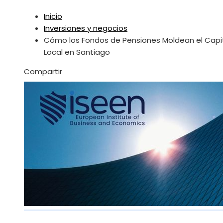
Inicio
Inversiones y negocios
Cómo los Fondos de Pensiones Moldean el Capi
Local en Santiago
Facebook
Twitter
LinkedIn
Pinterest
Stumbleupon
Email
Compartir